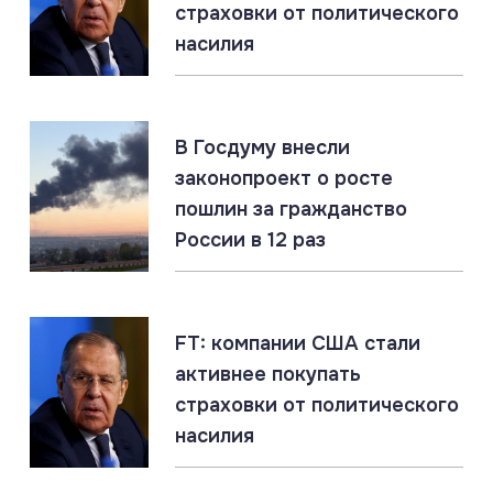
07.08.2026
страховки от политического
Россия создаёт Силы беспилотных систем. Опыт
насилия
СВО учтён
07.08.2026
#Запорожская область #СВО #Сводка
В Госдуму внесли
Запорожская область: главное за 7 августа
законопроект о росте
пошлин за гражданство
России в 12 раз
07.08.2026
#Газ #ЕС #Нефть #Россия #Флот
Россия наращивает флот LNG-танкеров. Санкции
ЕС бессильны
FT: компании США стали
активнее покупать
страховки от политического
насилия