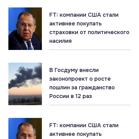
меньше»
FT: компании США стали
активнее покупать
07.08.2026
#МО РФ #Россия #Украина
страховки от политического
Юрист: создание в РФ украинской бригады
добровольцев не противоречит международному
насилия
праву
07.08.2026
#Подводные лодки #Россия #США
#Флот
В Госдуму внесли
Титановые подлодки «Сьерра» превосходят ВМС
законопроект о росте
США
пошлин за гражданство
России в 12 раз
07.08.2026
#СВО #Сводка #Харьковская область
Харьковская область: главное за 7 августа
FT: компании США стали
активнее покупать