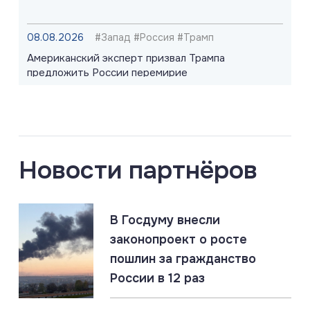
08.08.2026
#Запад #Россия #Трамп
Американский эксперт призвал Трампа
предложить России перемирие
08.08.2026
#«Циркон» #Киев #ПВО
Berliner Zeitung: Patriot не работает. Российские
ракеты прорывают ПВО Киева
Новости партнёров
08.08.2026
#Оружие #Рсосия #США
В Госдуму внесли
США делают ставку на тактическое ядерное
оружие. Признание слабости перед Россией
законопроект о росте
пошлин за гражданство
России в 12 раз
07.08.2026
#Владимир Путин #Греция
Греция: «Слушай много, говори мало, верь ещё