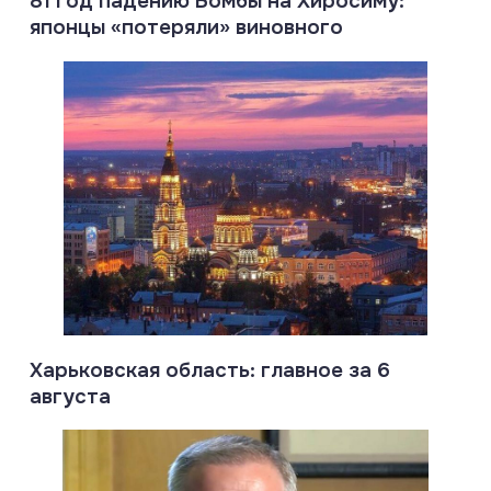
81 год падению Бомбы на Хиросиму:
японцы «потеряли» виновного
Харьковская область: главное за 6
августа