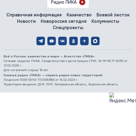
Радио ПИКА
07.08.2026
#Запорожская область #СВО #Сводка
Запорожская область: главное за 7 августа
Справочная информация
Казачество
Боевой листок
Новости
Новороссия сегодня
Колумнисты
Спецпроекты
07.08.2026
#Газ #ЕС #Нефть #Россия #Флот
Россия наращивает флот LNG-танкеров. Санкции ЕС
бессильны
Всё о России, казачестве и мире — Агентство «ПИКА».
Сетевое издание ПИКА. Свидетельство о регистрации СМИ: Эл № ФС77-90761 от
13.02.2026 г.
Для читателей старше 18 лет.
Казачье радио «ПИКА» — первое радио новых территорий.
Лицензия Л033-00114-77/01061894 от 16.02.2024 г.
Территория вещания: ДНР, ЛНР, Запорожская область, Херсонская область.