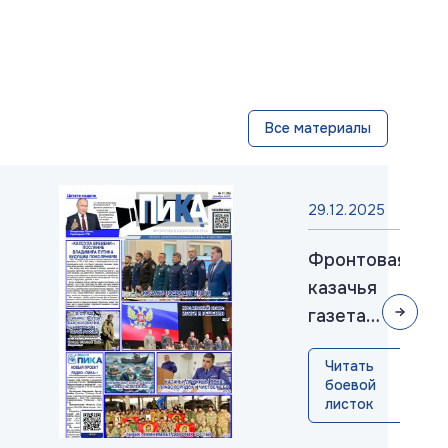
Все материалы
29.12.2025
Фронтовая
казачья
газета
«ПИКА»:
Читать
выпуск
боевой
№36,
листок
декабрь