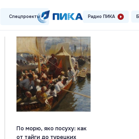
Спецпроекты
Радио ПИКА
Б
По морю, яко посуху: как
от тайги до турецких