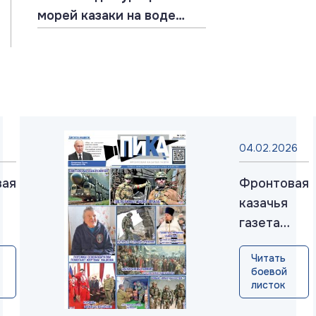
морей казаки на воде
воевали
04.02.2026
вая
Фронтовая
казачья
газета
«ПИКА»:
Читать
выпуск
боевой
нь
№37,
листок
январь