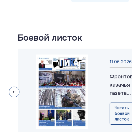
Боевой листок
025
11.06.2026
товая
Фронто
ья
казачья
а
газета
»:
«ПИКА»:
ть
Читать
к
выпуск
ой
боевой
№38, ию
ок
листок
рь
2026