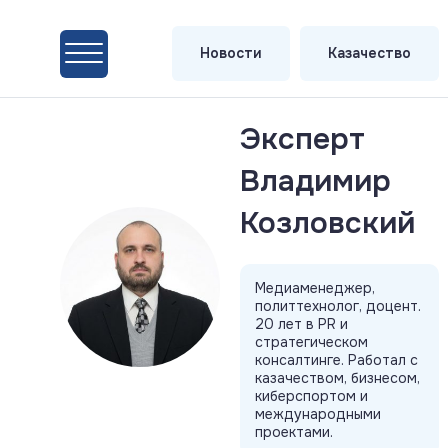
Новости
Казачество
Эксперт
Владимир
Козловский
Медиаменеджер,
политтехнолог, доцент.
20 лет в PR и
стратегическом
консалтинге. Работал с
казачеством, бизнесом,
киберспортом и
международными
проектами.