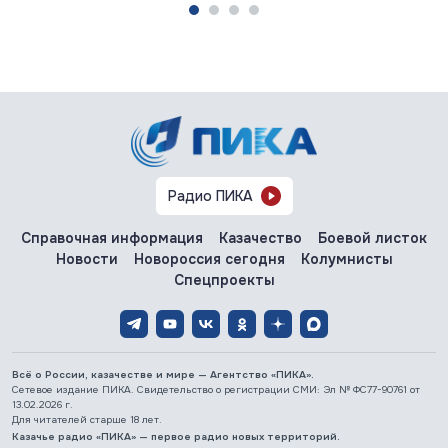
Харьковская область: главное за 7 августа
07.08.2026
Россия создаёт Силы беспилотных систем. Опыт СВО
учтён
Радио ПИКА
07.08.2026
#Запорожская область #СВО #Сводка
Запорожская область: главное за 7 августа
Справочная информация
Казачество
Боевой листок
Новости
Новороссия сегодня
Колумнисты
Спецпроекты
07.08.2026
#Газ #ЕС #Нефть #Россия #Флот
Россия наращивает флот LNG-танкеров. Санкции ЕС
бессильны
Всё о России, казачестве и мире — Агентство «ПИКА».
Сетевое издание ПИКА. Свидетельство о регистрации СМИ: Эл № ФС77-90761 от
13.02.2026 г.
Для читателей старше 18 лет.
Казачье радио «ПИКА» — первое радио новых территорий.