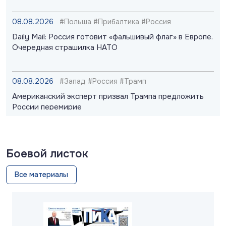
08.08.2026
#Польша #Прибалтика #Россия
Daily Mail: Россия готовит «фальшивый флаг» в Европе.
Очередная страшилка НАТО
08.08.2026
#Запад #Россия #Трамп
Американский эксперт призвал Трампа предложить
России перемирие
08.08.2026
#«Циркон» #Киев #ПВО
Боевой листок
Berliner Zeitung: Patriot не работает. Российские
ракеты прорывают ПВО Киева
Все материалы
08.08.2026
#Оружие #Рсосия #США
США делают ставку на тактическое ядерное оружие.
Признание слабости перед Россией