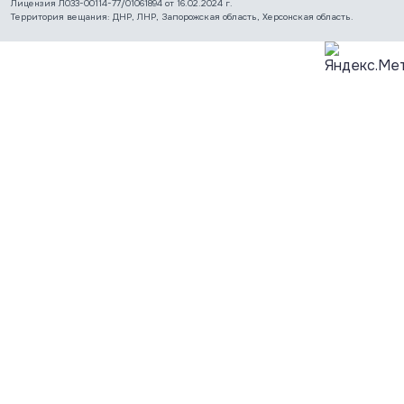
Лицензия Л033-00114-77/01061894 от 16.02.2024 г.
Территория вещания: ДНР, ЛНР, Запорожская область, Херсонская область.