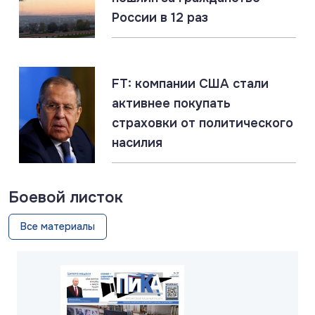
России в 12 раз
07.08.2026
#Газ #ЕС #Нефть #Россия #Флот
Россия наращивает флот LNG-танкеров. Санкции
ЕС бессильны
FT: компании США стали
активнее покупать
страховки от политического
насилия
Боевой листок
Все материалы