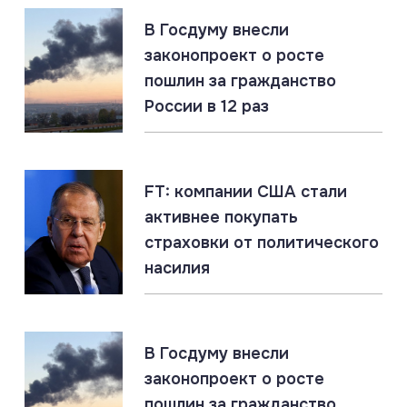
07.08.2026
#Подводные лодки #Россия #США
#Флот
В Госдуму внесли
Титановые подлодки «Сьерра» превосходят ВМС
законопроект о росте
США
пошлин за гражданство
России в 12 раз
07.08.2026
#СВО #Сводка #Харьковская область
Харьковская область: главное за 7 августа
FT: компании США стали
активнее покупать
07.08.2026
страховки от политического
Россия создаёт Силы беспилотных систем. Опыт
насилия
СВО учтён
07.08.2026
#Запорожская область #СВО #Сводка
В Госдуму внесли
Запорожская область: главное за 7 августа
законопроект о росте
пошлин за гражданство