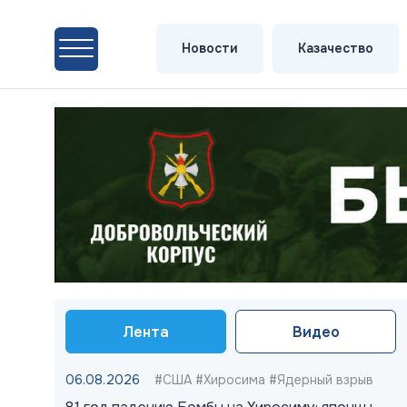
Новости
Казачество
Лента
Видео
06.08.2026
#США #Хиросима #Ядерный взрыв