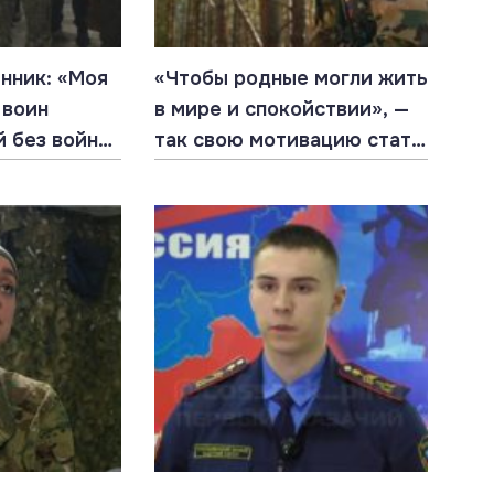
нник: «Моя
«Чтобы родные могли жить
 воин
в мире и спокойствии», —
й без войны
так свою мотивацию стать
добровольцем объясняет
воин с позывным «Гуль»