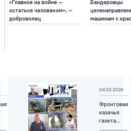
«Главное на войне —
Бандеровцы
остаться человеком», —
целенаправлен
доброволец
машинам с кра
крестом
04.02.2026
вая
Фронтовая
казачья
газета
«ПИКА»: