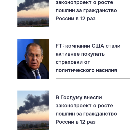
законопроект о росте
пошлин за гражданство
06.08.2026
#«Циркон» #Гиперзвук #ПВО
России в 12 раз
«Цирконы» бьют по наземным целям. Россия
накапливает уникальный опыт
06.08.2026
#ЛНР #СВО #Сводка
FT: компании США стали
ЛНР: главное за 6 августа
активнее покупать
страховки от
политического насилия
06.08.2026
#Гиперзвук #Киев #Ракеты
Россия накопила ракетный арсенал. Новые
удары по инфраструктуре ВСУ неизбежны
В Госдуму внесли
законопроект о росте
пошлин за гражданство
05.08.2026
#СВО #Сводка #Харьковская область
России в 12 раз
Харьковская область: главное за 5 августа