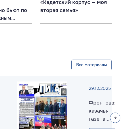
«Кадетский корпус — моя
но бьют по
вторая семья»
сным
Все материалы
29.12.2025
Фронтовая
казачья
газета
«ПИКА»: