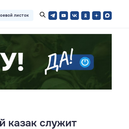
оевой листок
ий казак служит