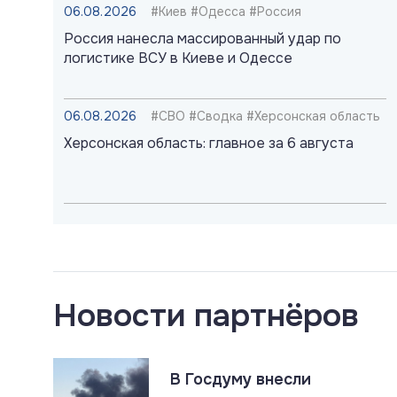
06.08.2026
#Киев #Одесса #Россия
Россия нанесла массированный удар по
логистике ВСУ в Киеве и Одессе
06.08.2026
#СВО #Сводка #Херсонская область
Херсонская область: главное за 6 августа
06.08.2026
#Наёмники #Польша #СВО
Российские военные идентифицировали
польских наёмников в ВСУ
Новости партнёров
06.08.2026
#ДНР #СВО #Сводка
ДНР: главное за 6 августа
В Госдуму внесли