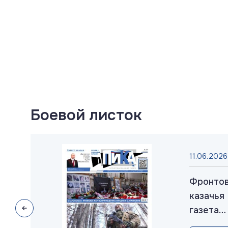
Боевой листок
025
11.06.2026
товая
Фронто
ья
казачья
а
газета
»:
«ПИКА»: