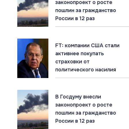
законопроект о росте
пошлин за гражданство
07.08.2026
#Дроны #ПВО #Россия
России в 12 раз
Ночной щит: ПВО России уничтожила 605
украинских дронов
FT: компании США стали
07.08.2026
#ДНР #СВО #Сводка
активнее покупать
ДНР: главное за 7 августа
страховки от
политического насилия
07.08.2026
#ЕС #Россия #Украина
ЕС переводит Украине €1,4 млрд из доходов
В Госдуму внесли
от замороженных активов России
законопроект о росте
пошлин за гражданство
07.08.2026
#ЛНР #СВО #Сводка
России в 12 раз
ЛНР: главное за 7 августа