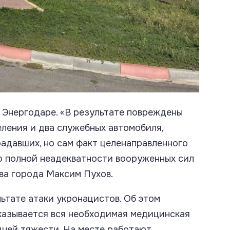
 Энергодаре. «В результате повреждены
еления и два служебных автомобиля,
адавших, но сам факт целенаправленного
о полной неадекватности вооруженных сил
ава города Максим Пухов.
ьтате атаки укронацистов. Об этом
казывается вся необходимая медицинская
дней тяжести. На месте работают