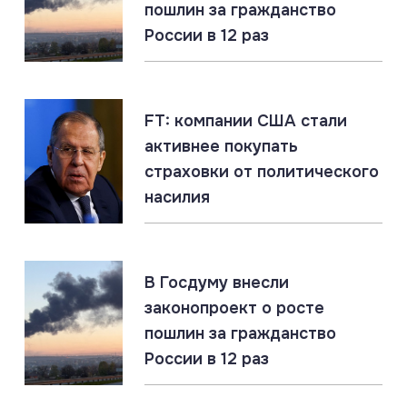
пошлин за гражданство
России в 12 раз
06.08.2026
#СВО #Сводка #Херсонская область
Херсонская область: главное за 6 августа
FT: компании США стали
активнее покупать
06.08.2026
#Наёмники #Польша #СВО
страховки от политического
Российские военные идентифицировали польских
наёмников в ВСУ
насилия
06.08.2026
#ДНР #СВО #Сводка
В Госдуму внесли
ДНР: главное за 6 августа
законопроект о росте
пошлин за гражданство
России в 12 раз
06.08.2026
#«Циркон» #Гиперзвук #ПВО
«Цирконы» бьют по наземным целям. Россия