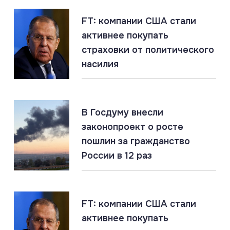
накапливает уникальный опыт
FT: компании США стали
активнее покупать
06.08.2026
#ЛНР #СВО #Сводка
страховки от политического
ЛНР: главное за 6 августа
насилия
06.08.2026
#Гиперзвук #Киев #Ракеты
Россия накопила ракетный арсенал. Новые удары
В Госдуму внесли
по инфраструктуре ВСУ неизбежны
законопроект о росте
пошлин за гражданство
России в 12 раз
05.08.2026
#СВО #Сводка #Харьковская область
Харьковская область: главное за 5 августа
FT: компании США стали
активнее покупать