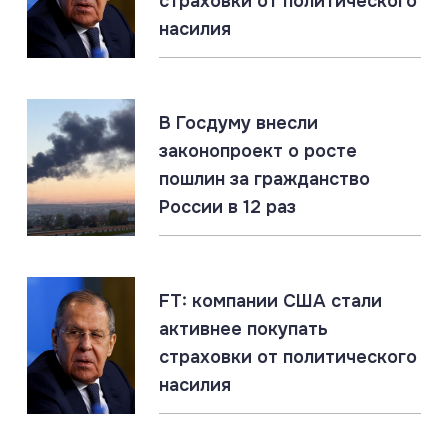
страховки от политического
Юрист: создание в РФ украинской бригады
добровольцев не противоречит международному
насилия
праву
07.08.2026
#Подводные лодки #Россия #США
#Флот
В Госдуму внесли
Титановые подлодки «Сьерра» превосходят ВМС
законопроект о росте
США
пошлин за гражданство
России в 12 раз
07.08.2026
#СВО #Сводка #Харьковская область
Харьковская область: главное за 7 августа
FT: компании США стали
активнее покупать
07.08.2026
страховки от политического
Россия создаёт Силы беспилотных систем. Опыт
насилия
СВО учтён