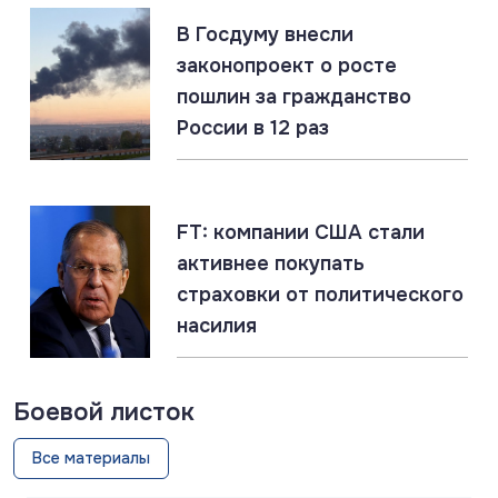
07.08.2026
#Запорожская область #СВО #Сводка
В Госдуму внесли
Запорожская область: главное за 7 августа
законопроект о росте
пошлин за гражданство
России в 12 раз
07.08.2026
#Газ #ЕС #Нефть #Россия #Флот
Россия наращивает флот LNG-танкеров. Санкции
ЕС бессильны
FT: компании США стали
активнее покупать
страховки от политического
насилия
Боевой листок
Все материалы