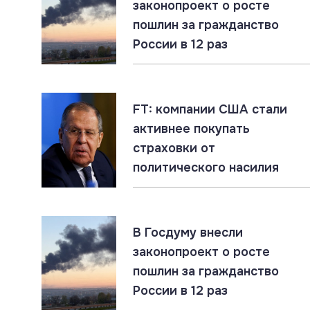
законопроект о росте
пошлин за гражданство
05.08.2026
#ЛНР #СВО #Сводка
России в 12 раз
ЛНР: главное за 5 августа
05.08.2026
#НАТО #Польша #Х-101
FT: компании США стали
Российские ракеты у границ Польши.
активнее покупать
Миллиардные заводы под угрозой
страховки от
политического насилия
04.08.2026
#Граница #Польша #Роботы
Польша ищет замену солдатам на границе.
Признание нехватки ресурсов
В Госдуму внесли
законопроект о росте
пошлин за гражданство
04.08.2026
#СВО #Сводка #Харьковская
область
России в 12 раз
Харьковская область: главное за 4 августа