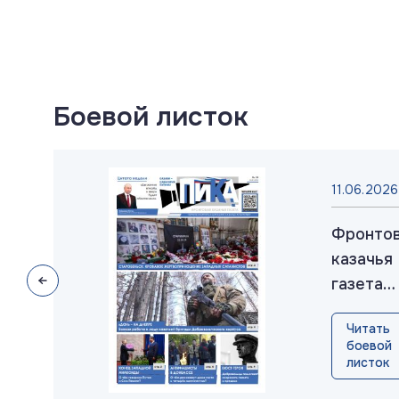
Боевой листок
025
11.06.2026
товая
Фронто
ья
казачья
а
газета
»:
«ПИКА»:
ть
Читать
к
выпуск
ой
боевой
№38, ию
ок
листок
рь
2026