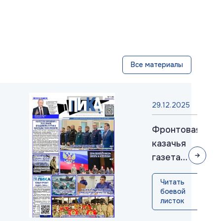
Все материалы
29.12.2025
Фронтовая
казачья
газета
«ПИКА»:
Читать
выпуск
боевой
№36,
листок
декабрь