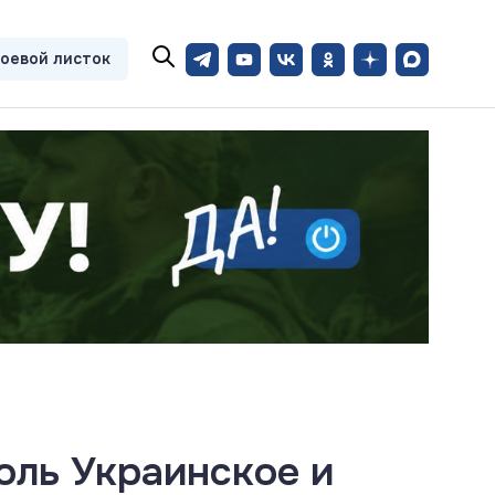
оевой листок
оль Украинское и