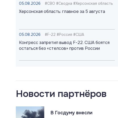
05.08.2026
#СВО #Сводка #Херсонская область
Херсонская область: главное за 5 августа
05.08.2026
#F-22 #Россия #США
Конгресс запретил вывод F-22. США боятся
остаться без «стелсов» против России
05.08.2026
#ДНР #СВО #Сводка
ДНР: главное за 5 августа
Новости партнёров
05.08.2026
#Mirage 2000 #Авиация #Украина
Mirage 2000 на Украине. Старые самолёты не
спасут Киев
В Госдуму внесли