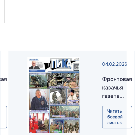
04.02.2026
вая
Фронтовая
казачья
газета
«ПИКА»:
Читать
выпуск
боевой
нь
№37,
листок
январь