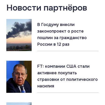
Новости партнёров
06.08.2026
#Киев #Одесса #Россия
В Госдуму внесли
Россия нанесла массированный удар по логистике
ВСУ в Киеве и Одессе
законопроект о росте
пошлин за гражданство
России в 12 раз
06.08.2026
#СВО #Сводка #Херсонская область
Херсонская область: главное за 6 августа
FT: компании США стали
активнее покупать
06.08.2026
#Наёмники #Польша #СВО
страховки от политического
Российские военные идентифицировали польских
наёмников в ВСУ
насилия
06.08.2026
#ДНР #СВО #Сводка