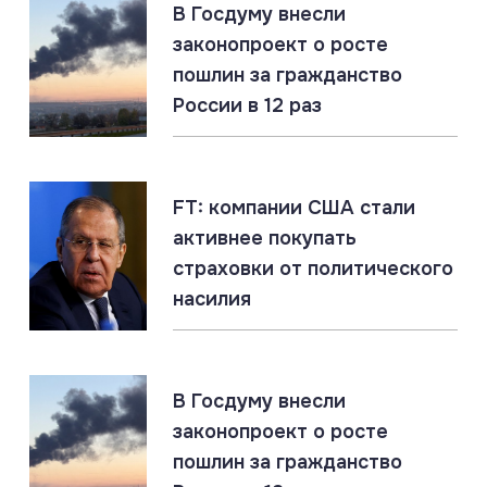
В Госдуму внесли
ДНР: главное за 6 августа
законопроект о росте
пошлин за гражданство
России в 12 раз
06.08.2026
#«Циркон» #Гиперзвук #ПВО
«Цирконы» бьют по наземным целям. Россия
накапливает уникальный опыт
FT: компании США стали
активнее покупать
06.08.2026
#ЛНР #СВО #Сводка
страховки от политического
ЛНР: главное за 6 августа
насилия
06.08.2026
#Гиперзвук #Киев #Ракеты
Россия накопила ракетный арсенал. Новые удары
В Госдуму внесли
по инфраструктуре ВСУ неизбежны
законопроект о росте
пошлин за гражданство