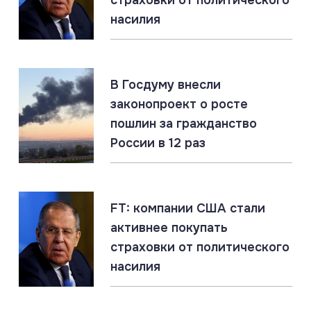
ЛНР: главное за 6 августа
насилия
06.08.2026
#Гиперзвук #Киев #Ракеты
Россия накопила ракетный арсенал. Новые удары
В Госдуму внесли
по инфраструктуре ВСУ неизбежны
законопроект о росте
пошлин за гражданство
России в 12 раз
05.08.2026
#СВО #Сводка #Харьковская область
Харьковская область: главное за 5 августа
FT: компании США стали
активнее покупать
страховки от политического
насилия