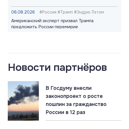
06.08.2026
#Россия #Трамп #Эндрю Лэтэм
Американский эксперт призвал Трампа
предложить России перемирие
06.08.2026
#Запорожская область #СВО #Сводка
Запорожская область: главное за 6 августа
Новости партнёров
06.08.2026
#Киев #Одесса #Россия
В Госдуму внесли
Россия нанесла массированный удар по логистике
ВСУ в Киеве и Одессе
законопроект о росте
пошлин за гражданство
России в 12 раз
06.08.2026
#СВО #Сводка #Херсонская область
Херсонская область: главное за 6 августа