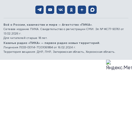
Всё о России, казачестве и мире — Агентство «ПИКА».
Сетевое издание ПИКА. Свидетельство о регистрации СМИ: Эл № ФС77-90761 от
13.02.2026 г.
Для читателей старше 18 лет.
Казачье радио «ПИКА» — первое радио новых территорий.
Лицензия Л033-00114-77/01061894 от 16.02.2024 г.
Территория вещания: ДНР, ЛНР, Запорожская область, Херсонская область.