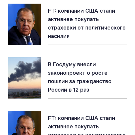
FT: компании США стали
активнее покупать
06.08.2026
#Наёмники #Польша #СВО
страховки от политического
Российские военные идентифицировали польских
наёмников в ВСУ
насилия
06.08.2026
#ДНР #СВО #Сводка
В Госдуму внесли
ДНР: главное за 6 августа
законопроект о росте
пошлин за гражданство
России в 12 раз
06.08.2026
#«Циркон» #Гиперзвук #ПВО
«Цирконы» бьют по наземным целям. Россия
накапливает уникальный опыт
FT: компании США стали
активнее покупать
06.08.2026
#ЛНР #СВО #Сводка
страховки от политического