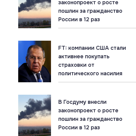
законопроект о росте
пошлин за гражданство
06.08.2026
#«Циркон» #Гиперзвук #ПВО
России в 12 раз
«Цирконы» бьют по наземным целям. Россия
накапливает уникальный опыт
06.08.2026
#ЛНР #СВО #Сводка
FT: компании США стали
ЛНР: главное за 6 августа
активнее покупать
страховки от
политического насилия
06.08.2026
#Гиперзвук #Киев #Ракеты
Россия накопила ракетный арсенал. Новые
удары по инфраструктуре ВСУ неизбежны
В Госдуму внесли
законопроект о росте
пошлин за гражданство
05.08.2026
#СВО #Сводка #Харьковская область
России в 12 раз
Харьковская область: главное за 5 августа