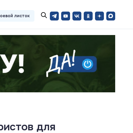
оевой листок
ристов для