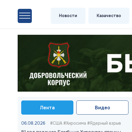
Новости
Казачество
Лента
Видео
06.08.2026
#США #Хиросима #Ядерный взрыв