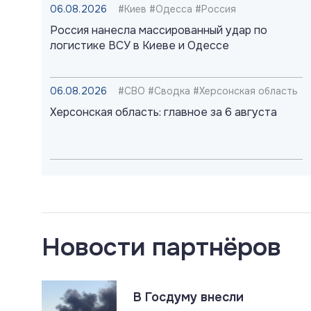
06.08.2026
#Киев #Одесса #Россия
Россия нанесла массированный удар по
логистике ВСУ в Киеве и Одессе
06.08.2026
#СВО #Сводка #Херсонская область
Херсонская область: главное за 6 августа
06.08.2026
#Наёмники #Польша #СВО
Российские военные идентифицировали
польских наёмников в ВСУ
Новости партнёров
06.08.2026
#ДНР #СВО #Сводка
ДНР: главное за 6 августа
В Госдуму внесли