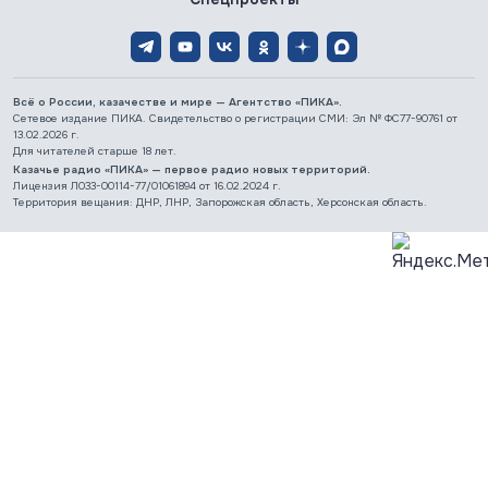
Всё о России, казачестве и мире — Агентство «ПИКА».
Сетевое издание ПИКА. Свидетельство о регистрации СМИ: Эл № ФС77-90761 от
13.02.2026 г.
Для читателей старше 18 лет.
Казачье радио «ПИКА» — первое радио новых территорий.
Лицензия Л033-00114-77/01061894 от 16.02.2024 г.
Территория вещания: ДНР, ЛНР, Запорожская область, Херсонская область.