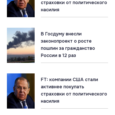
07.08.2026
страховки от политического
Россия создаёт Силы беспилотных систем. Опыт
насилия
СВО учтён
07.08.2026
#Запорожская область #СВО #Сводка
В Госдуму внесли
Запорожская область: главное за 7 августа
законопроект о росте
пошлин за гражданство
России в 12 раз
07.08.2026
#Газ #ЕС #Нефть #Россия #Флот
Россия наращивает флот LNG-танкеров. Санкции
ЕС бессильны
FT: компании США стали
активнее покупать
страховки от политического
насилия