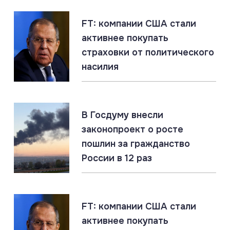
меньше»
FT: компании США стали
активнее покупать
07.08.2026
#МО РФ #Россия #Украина
страховки от политического
Юрист: создание в РФ украинской бригады
добровольцев не противоречит международному
насилия
праву
07.08.2026
#Подводные лодки #Россия #США
#Флот
В Госдуму внесли
Титановые подлодки «Сьерра» превосходят ВМС
законопроект о росте
США
пошлин за гражданство
России в 12 раз
07.08.2026
#СВО #Сводка #Харьковская область
Харьковская область: главное за 7 августа
FT: компании США стали
активнее покупать