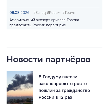
08.08.2026
#Запад #Россия #Трамп
Американский эксперт призвал Трампа
предложить России перемирие
08.08.2026
#«Циркон» #Киев #ПВО
Berliner Zeitung: Patriot не работает. Российские
ракеты прорывают ПВО Киева
Новости партнёров
08.08.2026
#Оружие #Рсосия #США
В Госдуму внесли
США делают ставку на тактическое ядерное
оружие. Признание слабости перед Россией
законопроект о росте
пошлин за гражданство
России в 12 раз
07.08.2026
#Владимир Путин #Греция
Греция: «Слушай много, говори мало, верь ещё