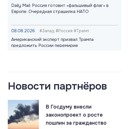
Daily Mail: Россия готовит «фальшивый флаг» в
Европе. Очередная страшилка НАТО
08.08.2026
#Запад #Россия #Трамп
Американский эксперт призвал Трампа
предложить России перемирие
08.08.2026
#«Циркон» #Киев #ПВО
Berliner Zeitung: Patriot не работает. Российские
ракеты прорывают ПВО Киева
Новости партнёров
08.08.2026
#Оружие #Рсосия #США
В Госдуму внесли
США делают ставку на тактическое ядерное
оружие. Признание слабости перед Россией
законопроект о росте
пошлин за гражданство