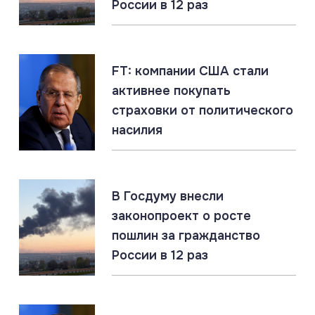
России в 12 раз
07.08.2026
#Владимир Путин #Греция
Греция: «Слушай много, говори мало, верь ещё
меньше»
FT: компании США стали
активнее покупать
07.08.2026
#МО РФ #Россия #Украина
страховки от политического
Юрист: создание в РФ украинской бригады
добровольцев не противоречит международному
насилия
праву
07.08.2026
#Подводные лодки #Россия #США
#Флот
В Госдуму внесли
Титановые подлодки «Сьерра» превосходят ВМС
законопроект о росте
США
пошлин за гражданство
России в 12 раз
07.08.2026
#СВО #Сводка #Харьковская область
Харьковская область: главное за 7 августа