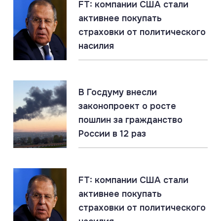
FT: компании США стали
активнее покупать
07.08.2026
страховки от политического
Россия создаёт Силы беспилотных систем. Опыт
насилия
СВО учтён
07.08.2026
#Запорожская область #СВО #Сводка
В Госдуму внесли
Запорожская область: главное за 7 августа
законопроект о росте
пошлин за гражданство
России в 12 раз
07.08.2026
#Газ #ЕС #Нефть #Россия #Флот
Россия наращивает флот LNG-танкеров. Санкции
ЕС бессильны
FT: компании США стали
активнее покупать
страховки от политического