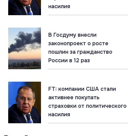
ДНР: главное за 7 августа
насилия
07.08.2026
#ЕС #Россия #Украина
В Госдуму внесли
ЕС переводит Украине €1,4 млрд из доходов от
законопроект о росте
замороженных активов России
пошлин за гражданство
России в 12 раз
07.08.2026
#ЛНР #СВО #Сводка
ЛНР: главное за 7 августа
FT: компании США стали
активнее покупать
страховки от политического
насилия