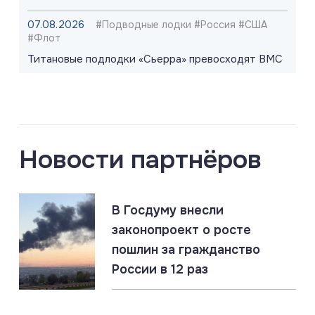
07.08.2026
#Подводные лодки #Россия #США
#Флот
Титановые подлодки «Сьерра» превосходят ВМС
США
07.08.2026
#СВО #Сводка #Харьковская область
Харьковская область: главное за 7 августа
Новости партнёров
07.08.2026
В Госдуму внесли
Россия создаёт Силы беспилотных систем. Опыт
законопроект о росте
СВО учтён
пошлин за гражданство
России в 12 раз
07.08.2026
#Запорожская область #СВО #Сводка
Запорожская область: главное за 7 августа