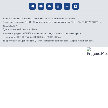
Всё о России, казачестве и мире — Агентство «ПИКА».
Сетевое издание ПИКА. Свидетельство о регистрации СМИ: Эл № ФС77-90761 от
13.02.2026 г.
Для читателей старше 18 лет.
Казачье радио «ПИКА» — первое радио новых территорий.
Лицензия Л033-00114-77/01061894 от 16.02.2024 г.
Территория вещания: ДНР, ЛНР, Запорожская область, Херсонская область.