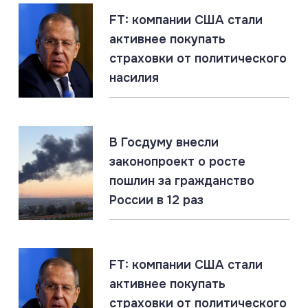
FT: компании США стали
активнее покупать
07.08.2026
#Газ #ЕС #Нефть #Россия #Флот
страховки от политического
Россия наращивает флот LNG-танкеров. Санкции
насилия
ЕС бессильны
07.08.2026
#СВО #Сводка #Херсонская область
В Госдуму внесли
Херсонская область: главное за 7 августа
законопроект о росте
пошлин за гражданство
России в 12 раз
07.08.2026
#Дроны #ПВО #Россия
Ночной щит: ПВО России уничтожила 605
украинских дронов
FT: компании США стали
активнее покупать
07.08.2026
#ДНР #СВО #Сводка
страховки от политического