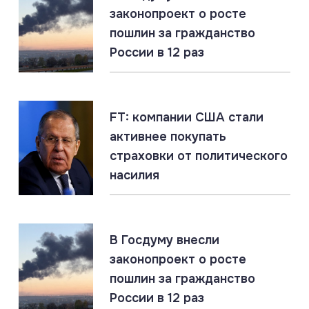
Россия создаёт Силы беспилотных систем. Опыт
законопроект о росте
СВО учтён
пошлин за гражданство
России в 12 раз
07.08.2026
#Запорожская область #СВО #Сводка
Запорожская область: главное за 7 августа
FT: компании США стали
активнее покупать
07.08.2026
#Газ #ЕС #Нефть #Россия #Флот
страховки от политического
Россия наращивает флот LNG-танкеров. Санкции
насилия
ЕС бессильны
07.08.2026
#СВО #Сводка #Херсонская область
В Госдуму внесли
Херсонская область: главное за 7 августа
законопроект о росте
пошлин за гражданство
России в 12 раз