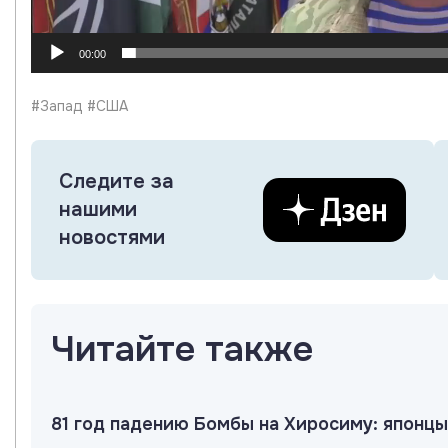
00:00
#Запад #США
Следите за
нашими
новостями
Читайте также
81 год падению Бомбы на Хиросиму: японцы