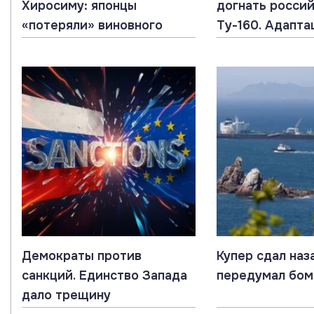
Хиросиму: японцы
догнать росси
«потеряли» виновного
Ту-160. Адапта
гиперзвук
Демократы против
Купер сдал наз
санкций. Единство Запада
передумал бом
дало трещину