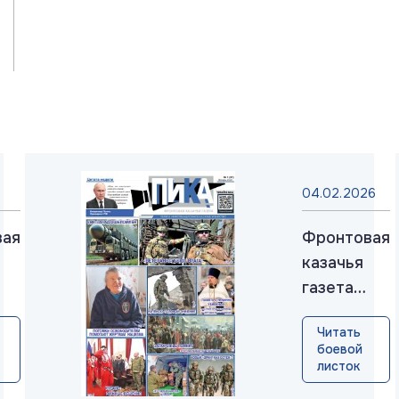
04.02.2026
вая
Фронтовая
казачья
газета
«ПИКА»:
Читать
выпуск
боевой
нь
№37,
листок
январь