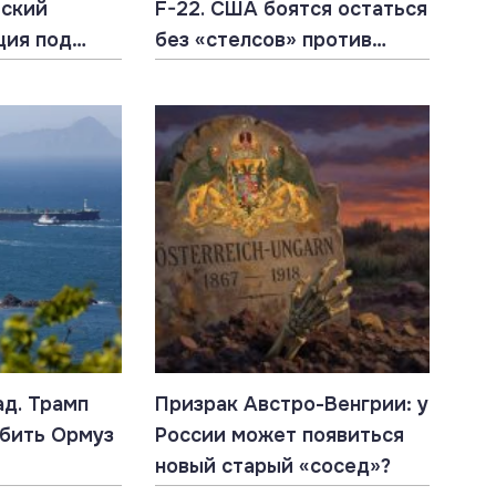
йский
F-22. США боятся остаться
ция под
без «стелсов» против
России
ад. Трамп
Призрак Австро-Венгрии: у
бить Ормуз
России может появиться
новый старый «сосед»?