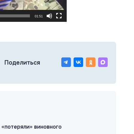
01:51
Поделиться
 «потеряли» виновного