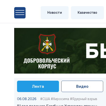
Новости
Казачество
Лента
Видео
06.08.2026
#США #Хиросима #Ядерный взрыв