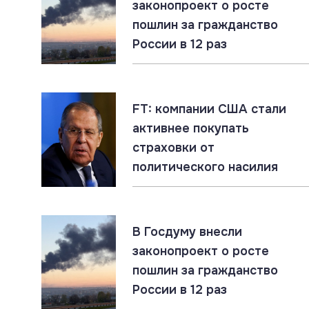
законопроект о росте
пошлин за гражданство
06.08.2026
#«Циркон» #Гиперзвук #ПВО
России в 12 раз
«Цирконы» бьют по наземным целям. Россия
накапливает уникальный опыт
06.08.2026
#ЛНР #СВО #Сводка
FT: компании США стали
ЛНР: главное за 6 августа
активнее покупать
страховки от
политического насилия
06.08.2026
#Гиперзвук #Киев #Ракеты
Россия накопила ракетный арсенал. Новые
удары по инфраструктуре ВСУ неизбежны
В Госдуму внесли
законопроект о росте
пошлин за гражданство
05.08.2026
#СВО #Сводка #Харьковская область
России в 12 раз
Харьковская область: главное за 5 августа