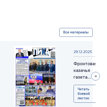
Все материалы
29.12.2025
Фронтовая
казачья
газета
«ПИКА»:
Читать
выпуск
боевой
№36,
листок
декабрь