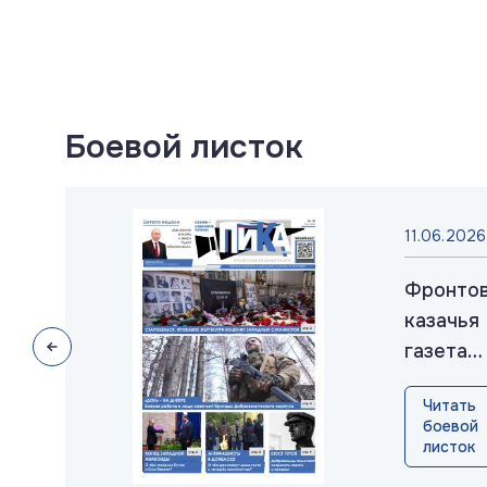
Боевой листок
025
11.06.2026
товая
Фронто
ья
казачья
а
газета
»:
«ПИКА»:
ть
Читать
к
выпуск
ой
боевой
№38, ию
ок
листок
рь
2026