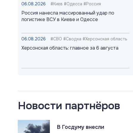
06.08.2026
#Киев #Одесса #Россия
Россия нанесла массированный удар по
логистике ВСУ в Киеве и Одессе
06.08.2026
#СВО #Сводка #Херсонская область
Херсонская область: главное за 6 августа
06.08.2026
#Наёмники #Польша #СВО
Российские военные идентифицировали
польских наёмников в ВСУ
Новости партнёров
06.08.2026
#ДНР #СВО #Сводка
ДНР: главное за 6 августа
В Госдуму внесли