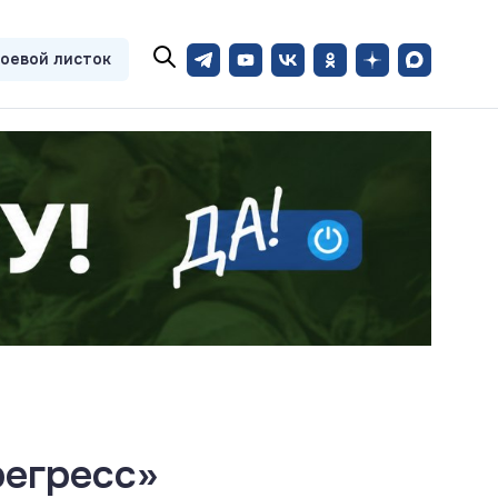
оевой листок
регресс»