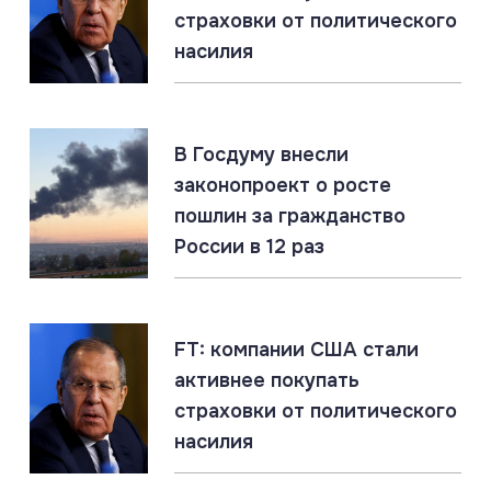
страховки от политического
Юрист: создание в РФ украинской бригады
добровольцев не противоречит международному
насилия
праву
07.08.2026
#Подводные лодки #Россия #США
#Флот
В Госдуму внесли
Титановые подлодки «Сьерра» превосходят ВМС
законопроект о росте
США
пошлин за гражданство
России в 12 раз
07.08.2026
#СВО #Сводка #Харьковская область
Харьковская область: главное за 7 августа
FT: компании США стали
активнее покупать
07.08.2026
страховки от политического
Россия создаёт Силы беспилотных систем. Опыт
насилия
СВО учтён