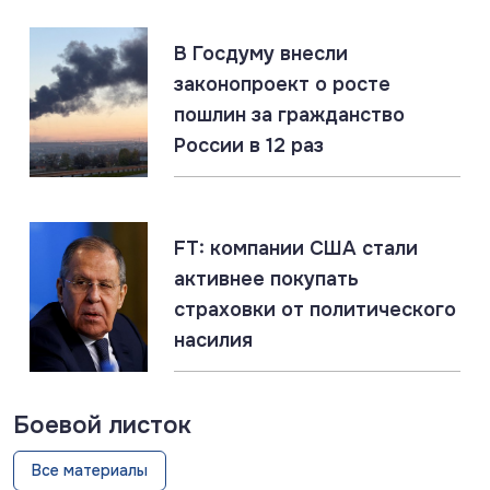
07.08.2026
#Запорожская область #СВО #Сводка
В Госдуму внесли
Запорожская область: главное за 7 августа
законопроект о росте
пошлин за гражданство
России в 12 раз
07.08.2026
#Газ #ЕС #Нефть #Россия #Флот
Россия наращивает флот LNG-танкеров. Санкции
ЕС бессильны
FT: компании США стали
активнее покупать
страховки от политического
насилия
Боевой листок
Все материалы