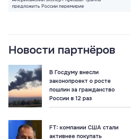
предложить России перемирие
08.08.2026
#«Циркон» #Киев #ПВО
Berliner Zeitung: Patriot не работает. Российские
ракеты прорывают ПВО Киева
Новости партнёров
08.08.2026
#Оружие #Рсосия #США
В Госдуму внесли
США делают ставку на тактическое ядерное
оружие. Признание слабости перед Россией
законопроект о росте
пошлин за гражданство
России в 12 раз
07.08.2026
#Владимир Путин #Греция
Греция: «Слушай много, говори мало, верь ещё
меньше»
FT: компании США стали
активнее покупать
07.08.2026
#МО РФ #Россия #Украина