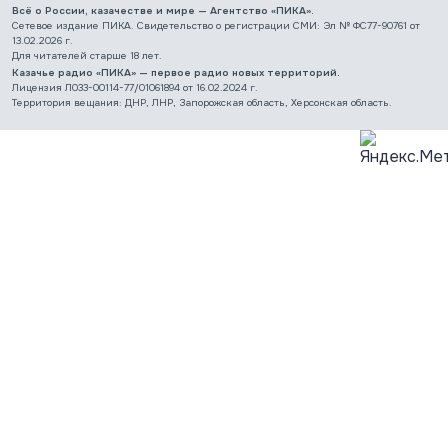
Всё о России, казачестве и мире — Агентство «ПИКА».
Сетевое издание ПИКА. Свидетельство о регистрации СМИ: Эл № ФС77-90761 от
13.02.2026 г.
Для читателей старше 18 лет.
Казачье радио «ПИКА» — первое радио новых территорий.
Лицензия Л033-00114-77/01061894 от 16.02.2024 г.
Территория вещания: ДНР, ЛНР, Запорожская область, Херсонская область.