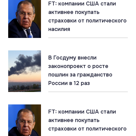
FT: компании США стали
активнее покупать
06.08.2026
#ЛНР #СВО #Сводка
страховки от политического
ЛНР: главное за 6 августа
насилия
06.08.2026
#Гиперзвук #Киев #Ракеты
Россия накопила ракетный арсенал. Новые удары
В Госдуму внесли
по инфраструктуре ВСУ неизбежны
законопроект о росте
пошлин за гражданство
России в 12 раз
05.08.2026
#СВО #Сводка #Харьковская область
Харьковская область: главное за 5 августа
FT: компании США стали
активнее покупать
страховки от политического