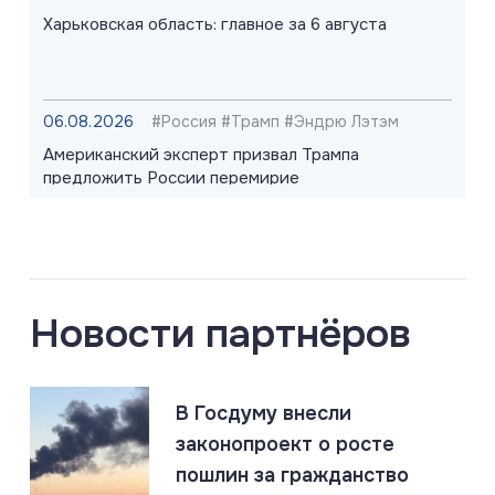
Харьковская область: главное за 6 августа
06.08.2026
#Россия #Трамп #Эндрю Лэтэм
Американский эксперт призвал Трампа
предложить России перемирие
06.08.2026
#Запорожская область #СВО #Сводка
Запорожская область: главное за 6 августа
Новости партнёров
06.08.2026
#Киев #Одесса #Россия
В Госдуму внесли
Россия нанесла массированный удар по логистике
ВСУ в Киеве и Одессе
законопроект о росте
пошлин за гражданство