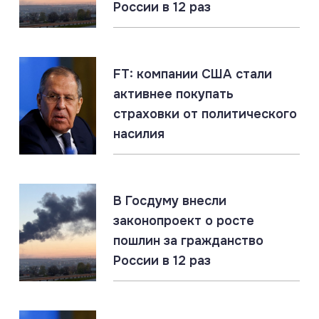
России в 12 раз
06.08.2026
#СВО #Сводка #Херсонская область
Херсонская область: главное за 6 августа
FT: компании США стали
активнее покупать
06.08.2026
#Наёмники #Польша #СВО
страховки от политического
Российские военные идентифицировали польских
наёмников в ВСУ
насилия
06.08.2026
#ДНР #СВО #Сводка
В Госдуму внесли
ДНР: главное за 6 августа
законопроект о росте
пошлин за гражданство
России в 12 раз
06.08.2026
#«Циркон» #Гиперзвук #ПВО
«Цирконы» бьют по наземным целям. Россия
накапливает уникальный опыт