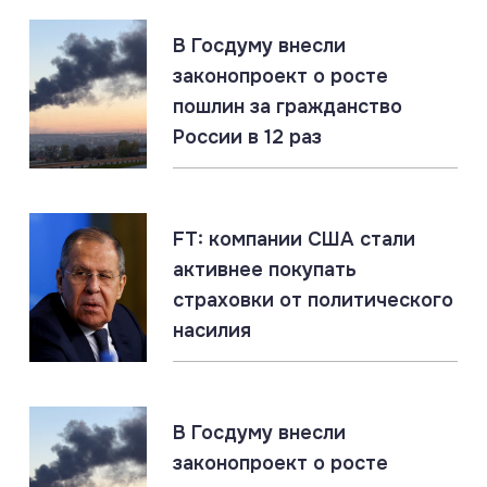
06.08.2026
#Киев #Одесса #Россия
В Госдуму внесли
Россия нанесла массированный удар по логистике
ВСУ в Киеве и Одессе
законопроект о росте
пошлин за гражданство
России в 12 раз
06.08.2026
#СВО #Сводка #Херсонская область
Херсонская область: главное за 6 августа
FT: компании США стали
активнее покупать
06.08.2026
#Наёмники #Польша #СВО
страховки от политического
Российские военные идентифицировали польских
наёмников в ВСУ
насилия
06.08.2026
#ДНР #СВО #Сводка
В Госдуму внесли
ДНР: главное за 6 августа
законопроект о росте