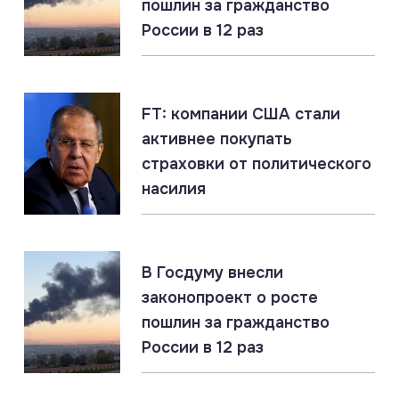
пошлин за гражданство
России в 12 раз
06.08.2026
#«Циркон» #Гиперзвук #ПВО
«Цирконы» бьют по наземным целям. Россия
накапливает уникальный опыт
FT: компании США стали
активнее покупать
06.08.2026
#ЛНР #СВО #Сводка
страховки от политического
ЛНР: главное за 6 августа
насилия
06.08.2026
#Гиперзвук #Киев #Ракеты
Россия накопила ракетный арсенал. Новые удары
В Госдуму внесли
по инфраструктуре ВСУ неизбежны
законопроект о росте
пошлин за гражданство
России в 12 раз
05.08.2026
#СВО #Сводка #Харьковская область
Харьковская область: главное за 5 августа