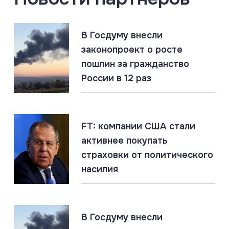
07.08.2026
В Госдуму внесли
Россия создаёт Силы беспилотных систем. Опыт
законопроект о росте
СВО учтён
пошлин за гражданство
России в 12 раз
07.08.2026
#Запорожская область #СВО #Сводка
Запорожская область: главное за 7 августа
FT: компании США стали
активнее покупать
07.08.2026
#Газ #ЕС #Нефть #Россия #Флот
страховки от политического
Россия наращивает флот LNG-танкеров. Санкции
насилия
ЕС бессильны
07.08.2026
#СВО #Сводка #Херсонская область
В Госдуму внесли
Херсонская область: главное за 7 августа