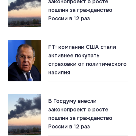
законопроект о росте
пошлин за гражданство
России в 12 раз
07.08.2026
#Дроны #ПВО #Россия
Ночной щит: ПВО России уничтожила 605
украинских дронов
FT: компании США стали
активнее покупать
07.08.2026
#ДНР #СВО #Сводка
страховки от политического
ДНР: главное за 7 августа
насилия
07.08.2026
#ЕС #Россия #Украина
В Госдуму внесли
ЕС переводит Украине €1,4 млрд из доходов от
законопроект о росте
замороженных активов России
пошлин за гражданство
России в 12 раз
07.08.2026
#ЛНР #СВО #Сводка