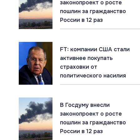
законопроект о росте
пошлин за гражданство
07.08.2026
#СВО #Сводка #Харьковская область
России в 12 раз
Харьковская область: главное за 7 августа
07.08.2026
FT: компании США стали
Россия создаёт Силы беспилотных систем.
активнее покупать
Опыт СВО учтён
страховки от
политического насилия
07.08.2026
#Запорожская область #СВО
#Сводка
Запорожская область: главное за 7 августа
В Госдуму внесли
законопроект о росте
пошлин за гражданство
07.08.2026
#Газ #ЕС #Нефть #Россия #Флот
России в 12 раз
Россия наращивает флот LNG-танкеров.