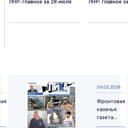
ЛНР: главное за 28 июля
ЛНР: главное з
04.02.2026
вая
Фронтовая
казачья
газета
«ПИКА»: