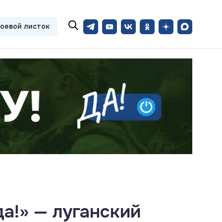
оевой листок
да!» — луганский