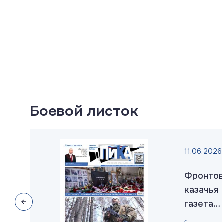
Боевой листок
025
11.06.2026
товая
Фронто
ья
казачья
а
газета
»:
«ПИКА»: