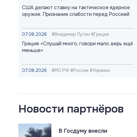
США делают ставку на тактическое ядерное
оружие. Признание слабости перед Россией
07.08.2026
#Владимир Путин #Греция
Греция: «Слушай много, говори мало, верь ещё
меньше»
07.08.2026
#МО РФ #Россия #Украина
Юрист: создание в РФ украинской бригады
добровольцев не противоречит
международному праву
Новости партнёров
07.08.2026
#Подводные лодки #Россия #США
#Флот
Титановые подлодки «Сьерра» превосходят
ВМС США
В Госдуму внесли