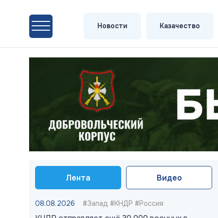
Новости
Казачество
Лента
Видео
08.08.2026
#Запад #КНДР #Россия