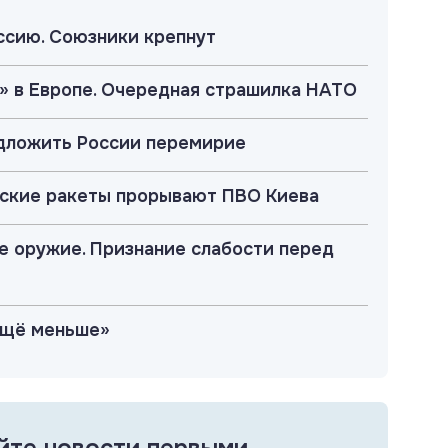
ссию. Союзники крепнут
г» в Европе. Очередная страшилка НАТО
едложить России перемирие
сийские ракеты прорывают ПВО Киева
е оружие. Признание слабости перед
 ещё меньше»
йте новости первыми