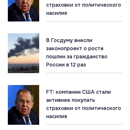
страховки от политического
Американский эксперт призвал Трампа
предложить России перемирие
насилия
08.08.2026
#«Циркон» #Киев #ПВО
В Госдуму внесли
Berliner Zeitung: Patriot не работает. Российские
ракеты прорывают ПВО Киева
законопроект о росте
пошлин за гражданство
России в 12 раз
08.08.2026
#Оружие #Рсосия #США
США делают ставку на тактическое ядерное
оружие. Признание слабости перед Россией
FT: компании США стали
активнее покупать
07.08.2026
#Владимир Путин #Греция
страховки от политического
Греция: «Слушай много, говори мало, верь ещё
меньше»
насилия