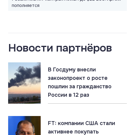
пополняется
09.08.2026
#Авиация #МиГ-41 #Самолеты
МиГ-41: российский гиперзвуковой перехватчик,
который превзойдёт F-22 и F-35
Новости партнёров
08.08.2026
#Запад #КНДР #Россия
В Госдуму внесли
КНДР отправляет ещё 30 000 военных в Россию.
Союзники крепнут
законопроект о росте
пошлин за гражданство
России в 12 раз
08.08.2026
#Польша #Прибалтика #Россия
Daily Mail: Россия готовит «фальшивый флаг» в
Европе. Очередная страшилка НАТО
FT: компании США стали
активнее покупать
08.08.2026
#Запад #Россия #Трамп