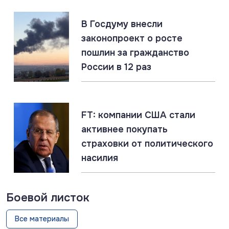
07.08.2026
#МО РФ #Россия #Украина
Юрист: создание в РФ украинской бригады
В Госдуму внесли
добровольцев не противоречит международному
законопроект о росте
праву
пошлин за гражданство
России в 12 раз
07.08.2026
#Подводные лодки #Россия #США
#Флот
Титановые подлодки «Сьерра» превосходят ВМС
США
FT: компании США стали
активнее покупать
страховки от политического
насилия
Боевой листок
Все материалы