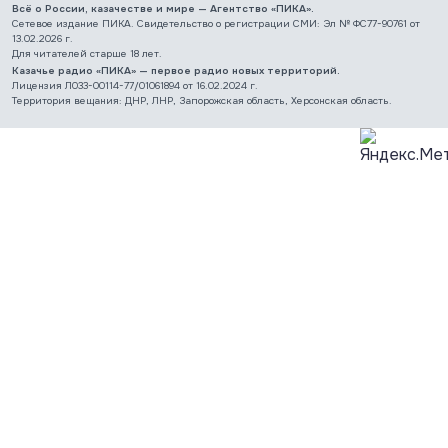
Всё о России, казачестве и мире — Агентство «ПИКА».
Сетевое издание ПИКА. Свидетельство о регистрации СМИ: Эл № ФС77-90761 от
13.02.2026 г.
Для читателей старше 18 лет.
Казачье радио «ПИКА» — первое радио новых территорий.
Лицензия Л033-00114-77/01061894 от 16.02.2024 г.
Территория вещания: ДНР, ЛНР, Запорожская область, Херсонская область.