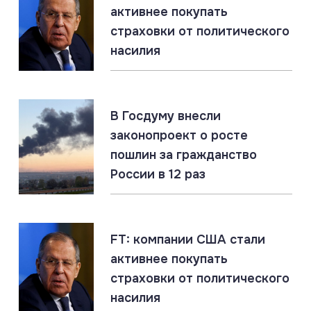
активнее покупать
06.08.2026
#Гиперзвук #Киев #Ракеты
страховки от политического
Россия накопила ракетный арсенал. Новые удары
по инфраструктуре ВСУ неизбежны
насилия
05.08.2026
#СВО #Сводка #Харьковская область
Харьковская область: главное за 5 августа
В Госдуму внесли
законопроект о росте
пошлин за гражданство
России в 12 раз
05.08.2026
#Залужный #НАТО #Украина
Залужный признал: Украина никогда не вступит в
НАТО
FT: компании США стали
активнее покупать
страховки от политического
насилия