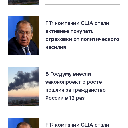
Российские военные идентифицировали польских
наёмников в ВСУ
FT: компании США стали
активнее покупать
06.08.2026
#ДНР #СВО #Сводка
страховки от политического
ДНР: главное за 6 августа
насилия
06.08.2026
#«Циркон» #Гиперзвук #ПВО
В Госдуму внесли
«Цирконы» бьют по наземным целям. Россия
накапливает уникальный опыт
законопроект о росте
пошлин за гражданство
России в 12 раз
06.08.2026
#ЛНР #СВО #Сводка
ЛНР: главное за 6 августа
FT: компании США стали