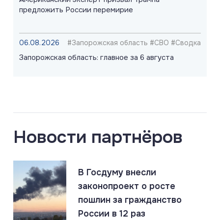
предложить России перемирие
06.08.2026
#Запорожская область #СВО #Сводка
Запорожская область: главное за 6 августа
06.08.2026
#Киев #Одесса #Россия
Россия нанесла массированный удар по логистике
ВСУ в Киеве и Одессе
Новости партнёров
06.08.2026
#СВО #Сводка #Херсонская область
В Госдуму внесли
Херсонская область: главное за 6 августа
законопроект о росте
пошлин за гражданство
России в 12 раз
06.08.2026
#Наёмники #Польша #СВО