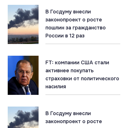
07.08.2026
#Подводные лодки #Россия #США
#Флот
В Госдуму внесли
Титановые подлодки «Сьерра» превосходят ВМС
законопроект о росте
США
пошлин за гражданство
России в 12 раз
07.08.2026
#СВО #Сводка #Харьковская область
Харьковская область: главное за 7 августа
FT: компании США стали
активнее покупать
07.08.2026
страховки от политического
Россия создаёт Силы беспилотных систем. Опыт
насилия
СВО учтён
07.08.2026
#Запорожская область #СВО #Сводка
В Госдуму внесли
Запорожская область: главное за 7 августа
законопроект о росте