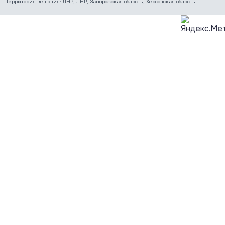
Территория вещания: ДНР, ЛНР, Запорожская область, Херсонская область.