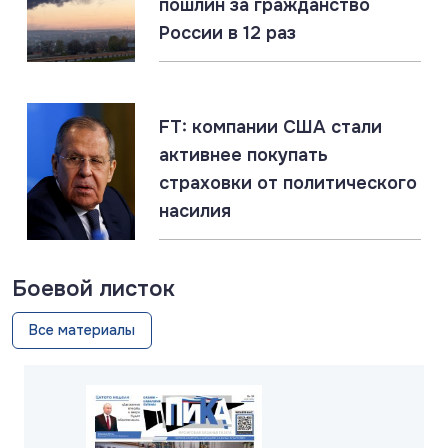
пошлин за гражданство
России в 12 раз
07.08.2026
#Газ #ЕС #Нефть #Россия #Флот
Россия наращивает флот LNG-танкеров. Санкции
ЕС бессильны
FT: компании США стали
активнее покупать
страховки от политического
насилия
Боевой листок
Все материалы