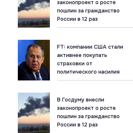
законопроект о росте
пошлин за гражданство
07.08.2026
#Дроны #ПВО #Россия
России в 12 раз
Ночной щит: ПВО России уничтожила 605
украинских дронов
FT: компании США стали
07.08.2026
#ДНР #СВО #Сводка
активнее покупать
ДНР: главное за 7 августа
страховки от
политического насилия
07.08.2026
#ЕС #Россия #Украина
ЕС переводит Украине €1,4 млрд из доходов
В Госдуму внесли
от замороженных активов России
законопроект о росте
пошлин за гражданство
07.08.2026
#ЛНР #СВО #Сводка
России в 12 раз
ЛНР: главное за 7 августа