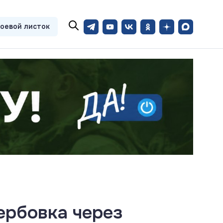
оевой листок
ербовка через