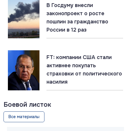
07.08.2026
#Запорожская область #СВО #Сводка
В Госдуму внесли
Запорожская область: главное за 7 августа
законопроект о росте
пошлин за гражданство
России в 12 раз
07.08.2026
#Газ #ЕС #Нефть #Россия #Флот
Россия наращивает флот LNG-танкеров. Санкции
ЕС бессильны
FT: компании США стали
активнее покупать
страховки от политического
насилия
Боевой листок
Все материалы