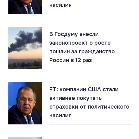
добровольцев не противоречит международному
насилия
праву
07.08.2026
#Подводные лодки #Россия #США
#Флот
В Госдуму внесли
Титановые подлодки «Сьерра» превосходят ВМС
законопроект о росте
США
пошлин за гражданство
России в 12 раз
07.08.2026
#СВО #Сводка #Харьковская область
Харьковская область: главное за 7 августа
FT: компании США стали
активнее покупать
07.08.2026
страховки от политического
Россия создаёт Силы беспилотных систем. Опыт
насилия
СВО учтён