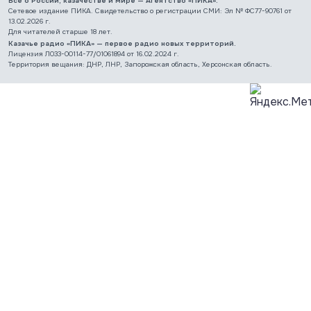
Всё о России, казачестве и мире — Агентство «ПИКА».
Сетевое издание ПИКА. Свидетельство о регистрации СМИ: Эл № ФС77-90761 от
13.02.2026 г.
Для читателей старше 18 лет.
Казачье радио «ПИКА» — первое радио новых территорий.
Лицензия Л033-00114-77/01061894 от 16.02.2024 г.
Территория вещания: ДНР, ЛНР, Запорожская область, Херсонская область.