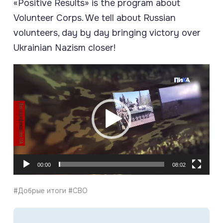
«Positive Results» is the program about
Volunteer Corps. We tell about Russian
volunteers, day by day bringing victory over
Ukrainian Nazism closer!
Видеоплеер
00:00
08:02
#Добрые итоги #СВО