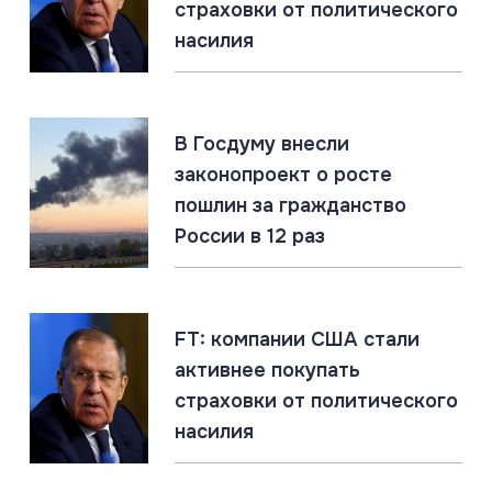
страховки от политического
Американский эксперт призвал Трампа
предложить России перемирие
насилия
08.08.2026
#«Циркон» #Киев #ПВО
В Госдуму внесли
Berliner Zeitung: Patriot не работает. Российские
ракеты прорывают ПВО Киева
законопроект о росте
пошлин за гражданство
России в 12 раз
08.08.2026
#Оружие #Рсосия #США
США делают ставку на тактическое ядерное
оружие. Признание слабости перед Россией
FT: компании США стали
активнее покупать
07.08.2026
#Владимир Путин #Греция
страховки от политического
Греция: «Слушай много, говори мало, верь ещё
меньше»
насилия