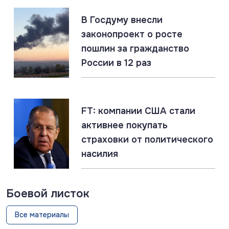
07.08.2026
#МО РФ #Россия #Украина
Юрист: создание в РФ украинской бригады
В Госдуму внесли
добровольцев не противоречит международному
законопроект о росте
праву
пошлин за гражданство
России в 12 раз
07.08.2026
#Подводные лодки #Россия #США
#Флот
Титановые подлодки «Сьерра» превосходят ВМС
США
FT: компании США стали
активнее покупать
страховки от политического
насилия
Боевой листок
Все материалы